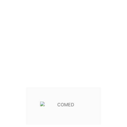
Test d'acuité visuelle de 
Référence
32 810 05
TEST ACUITÉ VISUELLE :
rication COMED.
ont également acheté...