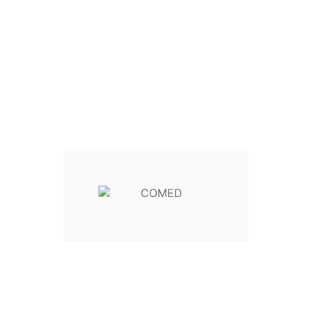
Cisaille à plâtre 21 cm en i
47 310 21
Référence
NDEURS MÉDICAUX
s
COMED
Votre compt

stique


ns

tection
obilisation