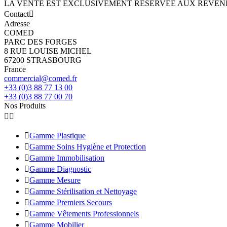
LA VENTE EST EXCLUSIVEMENT RÉSERVÉE AUX REVE
Contact

Adresse
COMED
PARC DES FORGES
8 RUE LOUISE MICHEL
67200 STRASBOURG
France
commercial@comed.fr
+33 (0)3 88 77 13 00
+33 (0)3 88 77 00 70
Nos Produits



Gamme Plastique

Gamme Soins Hygiène et Protection

Gamme Immobilisation

Gamme Diagnostic

Gamme Mesure

Gamme Stérilisation et Nettoyage

Gamme Premiers Secours

Gamme Vêtements Professionnels

Gamme Mobilier