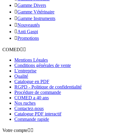

Gamme Divers

Gamme Vétérinaire

Gamme Instruments

Nouveautés

Anti Gaspi

Promotions
COMED


Mentions Légales
Conditions générales de vente
L'entreprise
Qualité
Catalogue en PDF
RGPD - Politique de confidentialité
Procédure de commande
COMED a 40 ans
Nos ruches
Contactez-nous
Catalogue PDF interactif
Commande rapide
Votre compte

